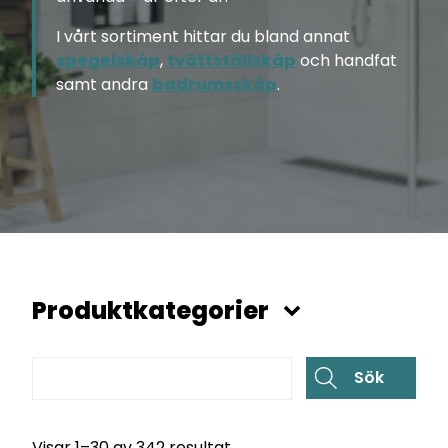
I vårt sortiment hittar du bland annat
spegelskåp
,
tvättställskåp
och handfat
samt andra
badrumsskåp
.
Produktkategorier
Visar 1–30 av 342 resultat