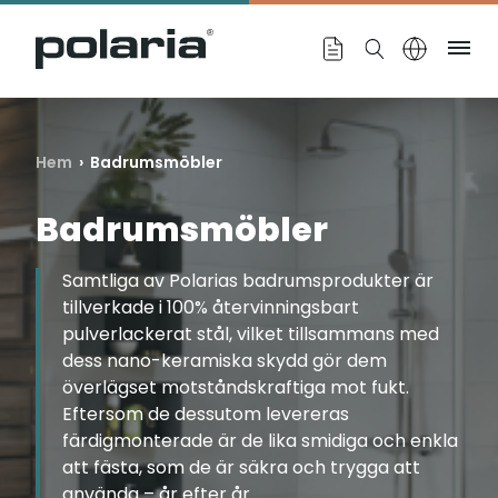
https://polaria.fi/name
Me
Hem
› Badrumsmöbler
Badrumsmöbler
Samtliga av Polarias badrumsprodukter är
tillverkade i 100% återvinningsbart
pulverlackerat stål, vilket tillsammans med
dess nano-keramiska skydd gör dem
överlägset motståndskraftiga mot fukt.
Eftersom de dessutom levereras
färdigmonterade är de lika smidiga och enkla
att fästa, som de är säkra och trygga att
använda – år efter år.