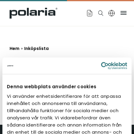
https://polaria.fi/name
Me
Hem
›
Inköpslista
Offertförfrågan
Denna webbplats använder cookies
Vi använder enhetsidentifierare för att anpassa
innehållet och annonserna till användarna,
Din offert är för närvarande tom.
tillhandahålla funktioner för sociala medier och
Se produkter
analysera vår trafik. Vi vidarebefordrar även
sådana identifierare och annan information från
din enhet till de sociala medier och annons- och