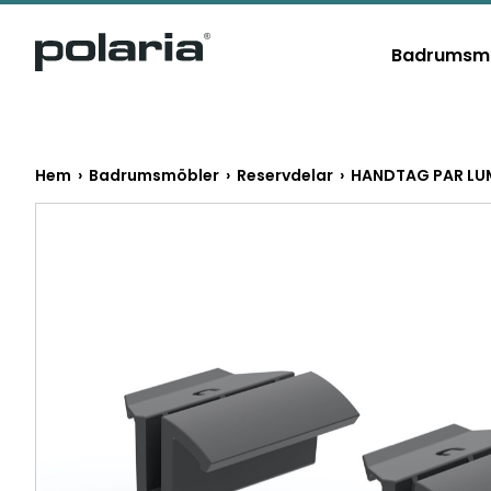
https://polaria.fi/name
Badrumsm
Hem
›
Badrumsmöbler
›
Reservdelar
› HANDTAG PAR LU