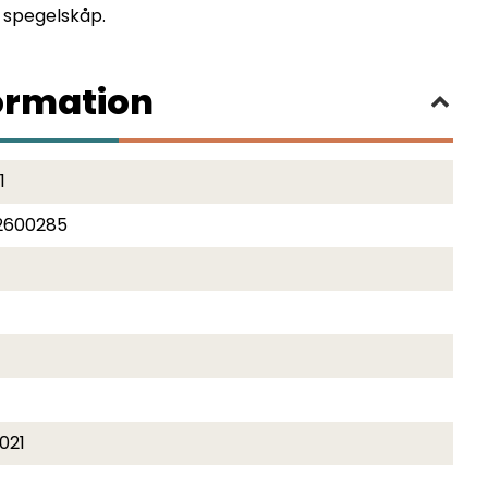
 spegelskåp.
ormation
1
2600285
021