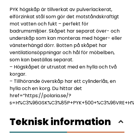
PYK högskåp är tillverkat av pulverlackerat,
elförzinkat stål som gör det motståndskraftigt
mot vatten och fukt – perfekt för
badrumsmiljöer. Skåpet har separat över- och
underskåp som kan monteras med höger- eller
vänsterhängd dörr. Botten på skåpet har
ventilationsöppningar och hål för möbelben,
som kan beställas separat.
– Högskåpet är utrustat med en hylla och två
korgar.
– Tillhörande överskåp har ett cylinderlås, en
hylla och en korg. Du hittar det
href=”https://polaria.se/?
s=H%C3%96GSK%C3%85P+PYK+500+%C3%96VRE+H%C
Teknisk information