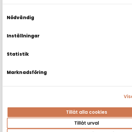
Samtyckesval
Nödvändig
Inställningar
Statistik
Marknadsföring
Vis
Tillåt alla cookies
Tillåt urval