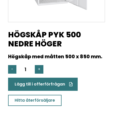
HÖGSKÅP PYK 500
NEDRE HÖGER
Högskåp med måtten 500 x 850 mm.
HÖGSKÅP
-
+
PYK
500
Lägg till i offerförfrågan
NEDRE
HÖGER
mängd
Hitta återförsäljare