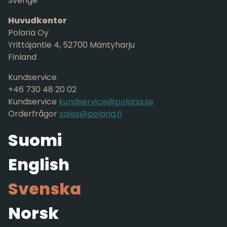
Sverige
Huvudkontor
Polaria Oy
Yrittäjäntie 4, 52700 Mäntyharju
Finland
Kundservice
+46 730 48 20 02
Kundservice
kundservice@polaria.se
Orderfrågor
sales@polaria.fi
Suomi
English
Svenska
Norsk