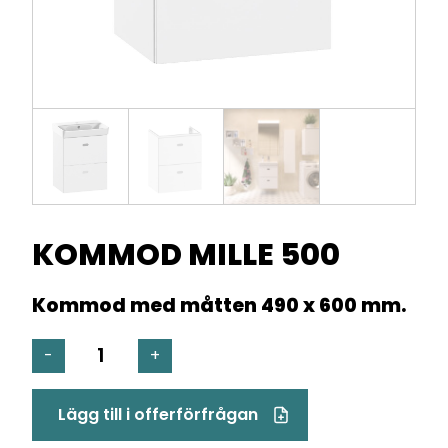
KOMMOD MILLE 500
Kommod med måtten 490 x 600 mm.
KOMMOD
-
+
MILLE
500
Lägg till i offerförfrågan
mängd