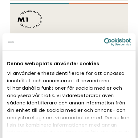
M1-certifiering
M1-certifieringen säkerställer att en
produkt har låga emissioner, ingen
Denna webbplats använder cookies
störande lukt och är ett säkert val för en
Vi använder enhetsidentifierare för att anpassa
hälsosam inomhusmiljö, även för allergiker.
innehållet och annonserna till användarna,
tillhandahålla funktioner för sociala medier och
analysera vår trafik. Vi vidarebefordrar även
sådana identifierare och annan information från
din enhet till de sociala medier och annons- och
analysföretag som vi samarbetar med. Dessa kan
Liknande produkter
i sin tur kombinera informationen med annan
information som du har tillhandahållit eller som de