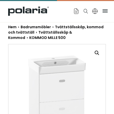
https://polaria.fi/name
Me
Hem
›
Badrumsmöbler
›
Tvättställsskåp, kommod
och tvättställ
›
Tvättställsskåp &
Kommod
› KOMMOD MILLE 500