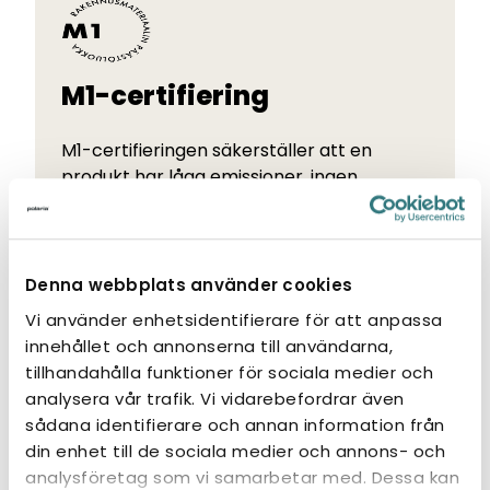
M1-certifiering
M1-certifieringen säkerställer att en
produkt har låga emissioner, ingen
störande lukt och är ett säkert val för en
hälsosam inomhusmiljö, även för allergiker.
Denna webbplats använder cookies
Vi använder enhetsidentifierare för att anpassa
innehållet och annonserna till användarna,
tillhandahålla funktioner för sociala medier och
analysera vår trafik. Vi vidarebefordrar även
Liknande produkter
sådana identifierare och annan information från
din enhet till de sociala medier och annons- och
analysföretag som vi samarbetar med. Dessa kan