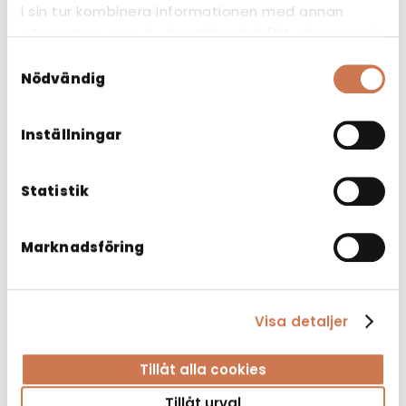
i sin tur kombinera informationen med annan
information som du har tillhandahållit eller som de
har samlat in när du har använt deras tjänster.
Samtyckesval
Nödvändig
Inställningar
Statistik
Marknadsföring
SPEGELSKÅP PK 700
Visa detaljer
Spegelskåp
Tillåt alla cookies
Tillåt urval