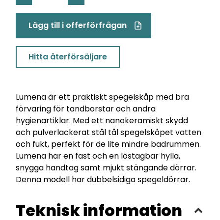
LUMENA
PK
Lägg till i offerförfrågan
500
mängd
Hitta återförsäljare
Lumena är ett praktiskt spegelskåp med bra
förvaring för tandborstar och andra
hygienartiklar. Med ett nanokeramiskt skydd
och pulverlackerat stål tål spegelskåpet vatten
och fukt, perfekt för de lite mindre badrummen.
Lumena har en fast och en löstagbar hylla,
snygga handtag samt mjukt stängande dörrar.
Denna modell har dubbelsidiga spegeldörrar.
Teknisk information