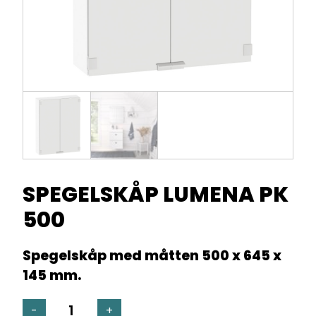
SPEGELSKÅP LUMENA PK
500
Spegelskåp med måtten 500 x 645 x
145 mm.
SPEGELSKÅP
-
+