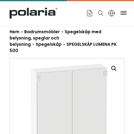
https://polaria.fi/name
Me
Hem
›
Badrumsmöbler
›
Spegelskåp med
belysning, speglar och
belysning
›
Spegelskåp
› SPEGELSKÅP LUMENA PK
500