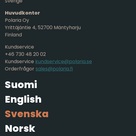
Sverige
Huvudkontor
Polaria Oy
Yrittäjäntie 4, 52700 Mäntyharju
Finland
Kundservice
+46 730 48 20 02
Kundservice
kundservice@polaria.se
Orderfrågor
sales@polaria.fi
Suomi
English
Svenska
Norsk