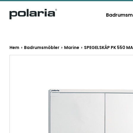
https://polaria.fi/name
Badrumsm
Hem
›
Badrumsmöbler
›
Marine
› SPEGELSKÅP PK 550 MA