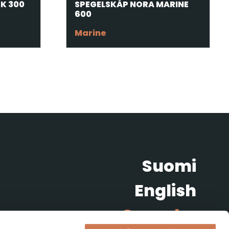
K 300
SPEGELSKÅP NORA MARINE
600
Marine
Suomi
English
Svenska