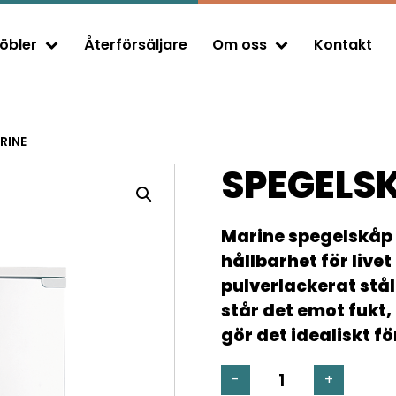
öbler
Återförsäljare
Om oss
Kontakt
Expand child menu
Expand child menu
RINE
SPEGELSK
Marine spegelskåp 
hållbarhet för livet 
pulverlackerat st
står det emot fukt,
gör det idealiskt fö
SPEGELSKÅP
-
+
PK