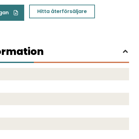
Hitta återförsäljare
ågan
ormation