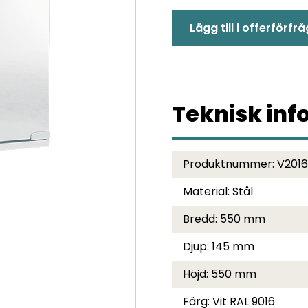
550
Lägg till i offerförfr
MARINE
mängd
Teknisk inf
Produktnummer:
V2016
Material:
Stål
Bredd:
550 mm
Djup:
145 mm
Höjd:
550 mm
Färg:
Vit RAL 9016