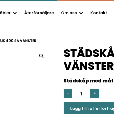
öbler
Återförsäljare
Om oss
Kontakt
Expand child menu
Expand child menu
SIK 400 SA VÄNSTER
STÄDSKÅP
VÄNSTER
Städskåp med mått
STÄDSKÅP
-
+
SIK
400
Lägg till i offerförfr
SA