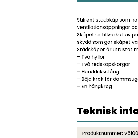
VÄNSTER
mängd
Stilrent städskåp som håll
ventilationsöppningar oc
Skåpet är tillverkat av p
skydd som gör skåpet vat
Städskåpet är utrustat m
– Två hyllor
– Två redskapskorgar
– Handduksstång
– Böjd krok för dammsug
– En hängkrog
Teknisk inf
Produktnummer:
V610