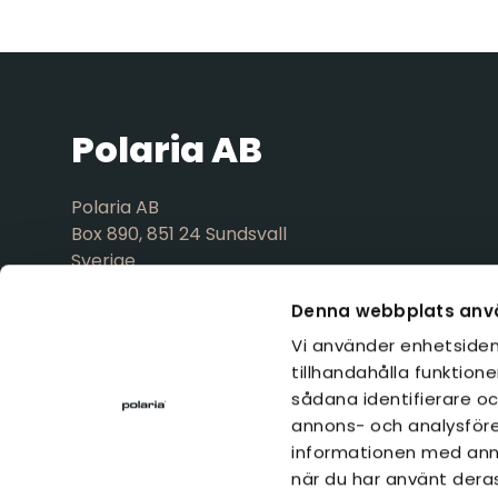
Polaria AB
Polaria AB
Box 890, 851 24 Sundsvall
Sverige
Huvudkontor
Denna webbplats anv
Polaria Oy
Vi använder enhetsident
Yrittäjäntie 4, 52700 Mäntyharju
tillhandahålla funktione
Finland
sådana identifierare oc
annons- och analysföre
informationen med anna
när du har använt deras