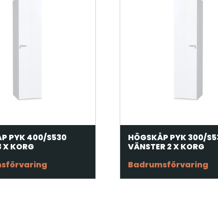
P PYK 400/S530
HÖGSKÅP PYK 300/S5
3 X KORG
VÄNSTER 2 X KORG
sförvaring
Badrumsförvaring