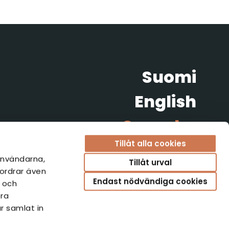
Suomi
English
Svenska
Tillåt alla cookies
Norsk
användarna,
Tillåt urval
fordrar även
Endast nödvändiga cookies
r och
era
r samlat in