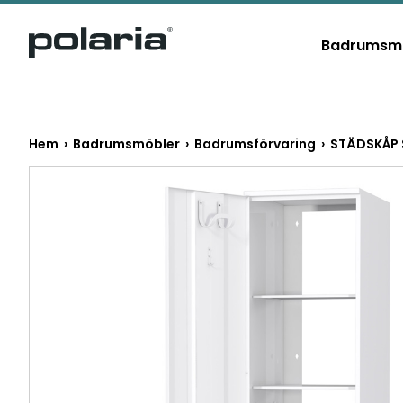
https://polaria.fi/name
Badrumsm
Hem
›
Badrumsmöbler
›
Badrumsförvaring
› STÄDSKÅP 