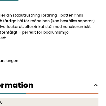
er din städutrustning i ordning. I botten finns
h färdiga hål för möbelben (kan beställas separat).
ulverlackerat, elförzinkat stål med nanokeramiskt
tentåligt – perfekt för badrumsmiljö.
ed:
arslangen
ormation
06