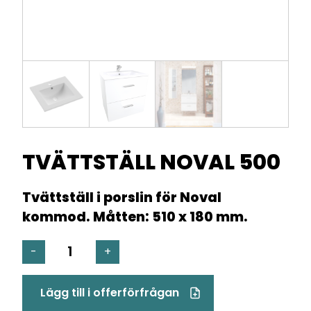
TVÄTTSTÄLL NOVAL 500
Tvättställ i porslin för Noval
kommod. Måtten: 510 x 180 mm.
TVÄTTSTÄLL
-
+
NOVAL
500
Lägg till i offerförfrågan
mängd