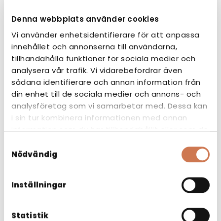
Denna webbplats använder cookies
Vi använder enhetsidentifierare för att anpassa
innehållet och annonserna till användarna,
tillhandahålla funktioner för sociala medier och
analysera vår trafik. Vi vidarebefordrar även
sådana identifierare och annan information från
din enhet till de sociala medier och annons- och
analysföretag som vi samarbetar med. Dessa kan
i sin tur kombinera informationen med annan
information som du har tillhandahållit eller som de
har samlat in när du har använt deras tjänster.
Samtyckesval
Nödvändig
STILA 800 TVÄTTSTÄLL
Inställningar
Tvättställ
Statistik