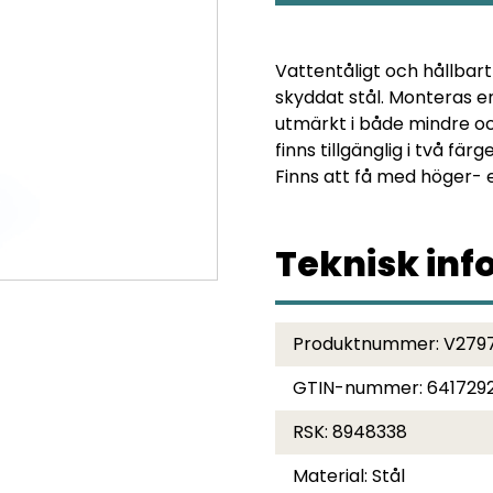
GRÅ
mängd
Vattentåligt och hållbart
skyddat stål. Monteras 
utmärkt i både mindre oc
finns tillgänglig i två färg
Finns att få med höger- 
Teknisk inf
Produktnummer:
V279
GTIN-nummer:
641729
RSK:
8948338
Material:
Stål