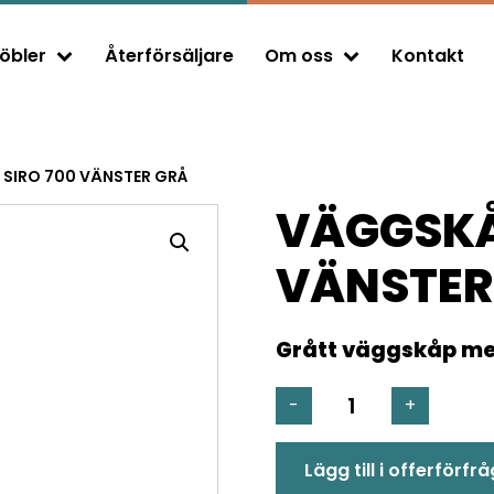
öbler
Återförsäljare
Om oss
Kontakt
Expand child menu
Expand child menu
SIRO 700 VÄNSTER GRÅ
VÄGGSKÅ
VÄNSTER
Grått väggskåp me
VÄGGSKÅP
-
+
SIRO
700
Lägg till i offerförfr
VÄNSTER