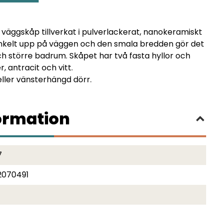
 väggskåp tillverkat i pulverlackerat, nanokeramiskt
enkelt upp på väggen och den smala bredden gör det
h större badrum. Skåpet har två fasta hyllor och
er, antracit och vitt.
eller vänsterhängd dörr.
ormation
7
2070491