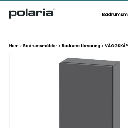
https://polaria.fi/name
Badrumsm
Hem
›
Badrumsmöbler
›
Badrumsförvaring
› VÄGGSKÅP 