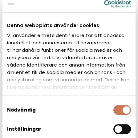
part.
Denna webbplats använder cookies
Vi använder enhetsidentifierare för att anpassa
innehållet och annonserna till användarna,
tillhandahålla funktioner för sociala medier och
CE-märkning
analysera vår trafik. Vi vidarebefordrar även
sådana identifierare och annan information från
CE-märkningen visar att produkten
din enhet till de sociala medier och annons- och
uppfyller EU:s krav på säkerhet, hälsa och
analysföretag som vi samarbetar med. Dessa kan
miljöskydd. Den är en garanti för att
i sin tur kombinera informationen med annan
produkten får säljas inom hela EU och EES.
information som du har tillhandahållit eller som de
har samlat in när du har använt deras tjänster.
Samtyckesval
Nödvändig
Inställningar