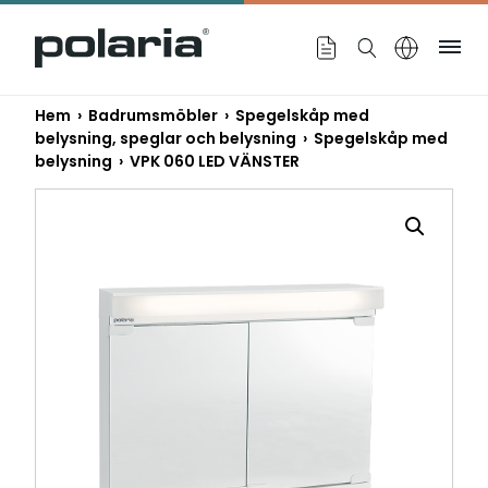
https://polaria.fi/name
Me
Hem
›
Badrumsmöbler
›
Spegelskåp med
belysning, speglar och belysning
›
Spegelskåp med
belysning
› VPK 060 LED VÄNSTER