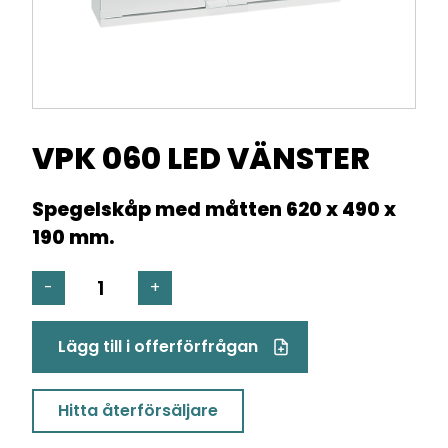
VPK 060 LED VÄNSTER
Spegelskåp med måtten 620 x 490 x
190 mm.
VPK
-
+
060
LED
Lägg till i offerförfrågan
VÄNSTER
mängd
Hitta återförsäljare